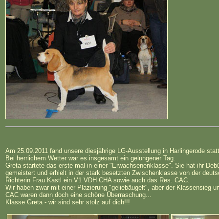
Am 25.09.2011 fand unsere diesjährige LG-Ausstellung in Harlingerode statt
Bei herrlichem Wetter war es insgesamt ein gelungener Tag.
Greta startete das erste mal in einer "Erwachsenenklasse". Sie hat ihr Deb
gemeistert und erhielt in der stark besetzten Zwischenklasse von der deut
Richterin Frau Kastl ein V1 VDH CHA sowie auch das Res. CAC.
Wir haben zwar mit einer Plazierung "geliebäugelt", aber der Klassensieg 
CAC waren dann doch eine schöne Überraschung...
Klasse Greta - wir sind sehr stolz auf dich!!!