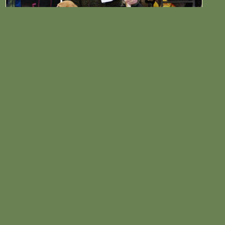
Greta hat ihre erste Ausstellung am 26.09.2010 in Bad Harzburg/Harlingero
in der Babyklasse bestens gemeistert - ganz fröhlich und entspannt ist sie 
den Ring gelaufen. Sie erhielt von der Richterin Frau A.Gothen ein VV 2.
Wir sind sehr stolz auf unsere kleine Maus !