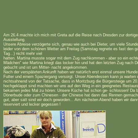
Am 26.4 machte ich mich mit Greta auf die Reise nach Dresden zur dortig
Ausstellung.
Unsere Abreise verzögerte sich, genau wie auch bei Dieter, um viele Stund
leider von dem schönen Wetter am Freitag (Samstag regnete es fast den 
Tag...) nicht mehr viel
hatten. Martina musste sogar mit dem Zug nachkommen - aber so ein ech
Mädchen" wie Martina kriegt das locker hin und hat den letzten Zug nach 
gebucht und ist um Mitter- nacht angekommen.
Nach der verspäteten Ankunft haben wir natürlich erst einmal unsere Hund
Futter und einem Spaziergang versorgt. Unser Abendessen kann ja warten 
nichtsahnend von der Tatsache, dass in Moritzburg die Bürgersteige um 20
hochgeklappt sind machten wir uns auf den Weg in ein geeignetes Restaurant
bekamen jedes Mal zu hören: Unsere Küche hat schon ge- schlossen! Da bl
Dönerbude oder zum Chinesen - der Chinese hat dann das Rennen gemacht
gut, aber satt sind wir doch geworden... Am nächsten Abend haben wir dann
reserviert und lecker gegessen !